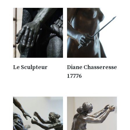
Le Sculpteur
Diane Chasseresse
17776
300.00
€
300.00
€