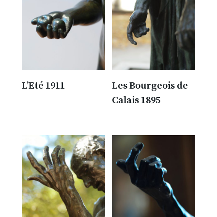
L’Eté 1911
Les Bourgeois de
Calais 1895
300.00
€
300.00
€