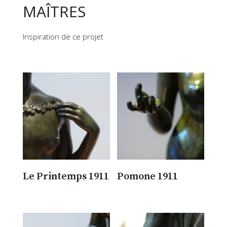
MAÎTRES
Inspiration de ce projet
Le Printemps 1911
Pomone 1911
300.00
€
300.00
€