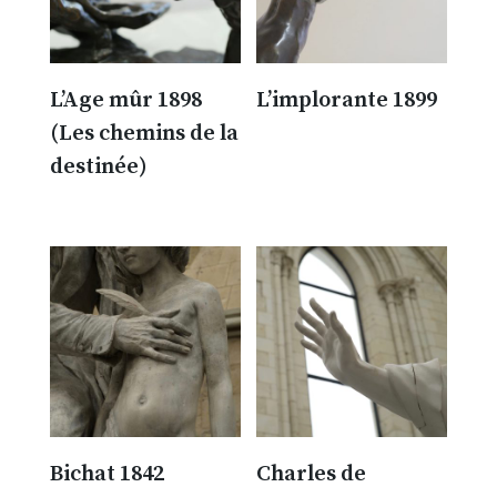
L’Age mûr 1898
L’implorante 1899
(Les chemins de la
300.00
€
destinée)
300.00
€
Bichat 1842
Charles de