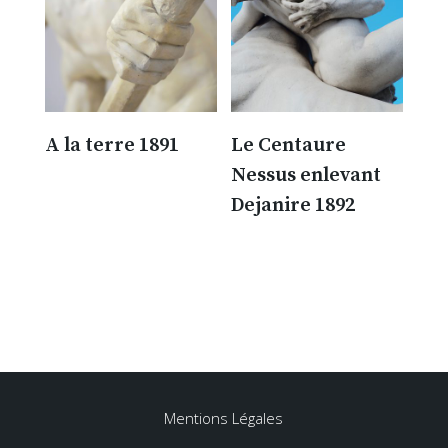
A la terre 1891
Le Centaure
Nessus enlevant
300.00
€
Dejanire 1892
300.00
€
Mentions Légales