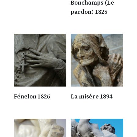
Bonchamps (Le
300.00
€
pardon) 1825
300.00
€
Fénelon 1826
La misère 1894
300.00
€
300.00
€