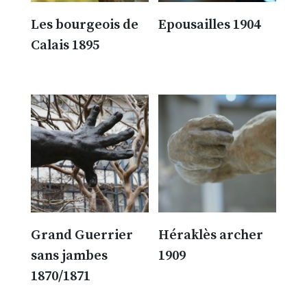
Les bourgeois de
Epousailles 1904
Calais 1895
300.00
€
300.00
€
Grand Guerrier
Héraklès archer
sans jambes
1909
1870/1871
300.00
€
300.00
€